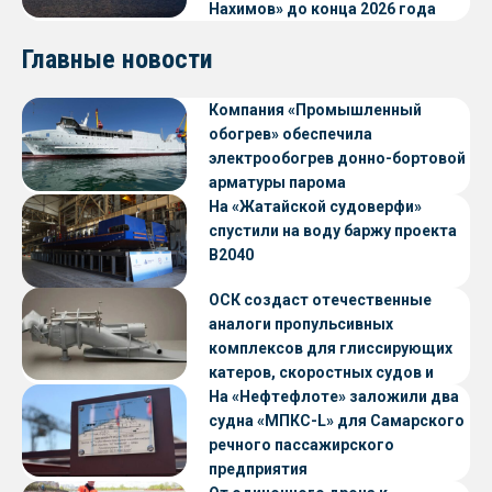
Нахимов» до конца 2026 года
Главные новости
Компания «Промышленный
обогрев» обеспечила
электрообогрев донно-бортовой
арматуры парома
«Петропавловск» проекта CNF22
На «Жатайской судоверфи»
спустили на воду баржу проекта
В2040
ОСК создаст отечественные
аналоги пропульсивных
комплексов для глиссирующих
катеров, скоростных судов и
судов с малой осадкой
На «Нефтефлоте» заложили два
судна «МПКС-L» для Самарского
речного пассажирского
предприятия