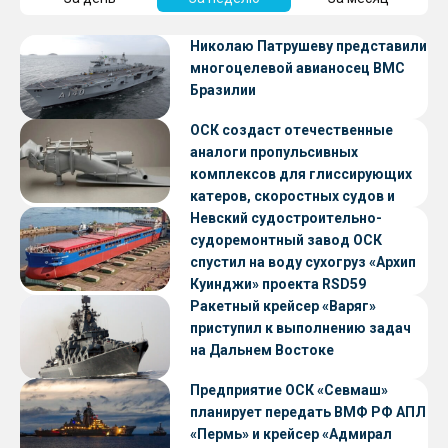
Николаю Патрушеву представили
многоцелевой авианосец ВМС
Бразилии
ОСК создаст отечественные
аналоги пропульсивных
комплексов для глиссирующих
катеров, скоростных судов и
судов с малой осадкой
Невский судостроительно-
судоремонтный завод ОСК
спустил на воду сухогруз «Архип
Куинджи» проекта RSD59
Ракетный крейсер «Варяг»
приступил к выполнению задач
на Дальнем Востоке
Предприятие ОСК «Севмаш»
планирует передать ВМФ РФ АПЛ
«Пермь» и крейсер «Адмирал