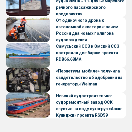
судна «МПКС-L» для Самарского
речного пассажирского
предприятия
От одиночного дрона к
автономной акватории: зачем
России два новых полигона
судовождения
Самусьский ССЗ и Омский ССЗ
построили две баржи проекта
RDB66.68МА
«Перпетуум-мобиле» получила
свидетельство об одобрении на
генераторы Weiman
Невский судостроительно-
судоремонтный завод ОСК
спустил на воду сухогруз «Архип
Куинджи» проекта RSD59