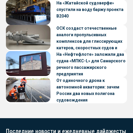
«Петропавловск» проекта CNF22
На «Жатайской судоверфи»
спустили на воду баржу проекта
В2040
ОСК создаст отечественные
аналоги пропульсивных
комплексов для глиссирующих
катеров, скоростных судов и
судов с малой осадкой
На «Нефтефлоте» заложили два
судна «МПКС-L» для Самарского
речного пассажирского
предприятия
От одиночного дрона к
автономной акватории: зачем
России два новых полигона
судовождения
Последние новости и ежедневные дайджесты