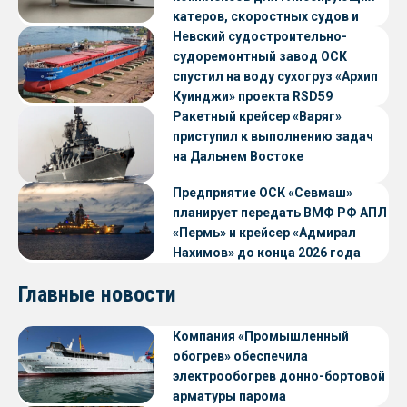
катеров, скоростных судов и
судов с малой осадкой
Невский судостроительно-
судоремонтный завод ОСК
спустил на воду сухогруз «Архип
Куинджи» проекта RSD59
Ракетный крейсер «Варяг»
приступил к выполнению задач
на Дальнем Востоке
Предприятие ОСК «Севмаш»
планирует передать ВМФ РФ АПЛ
«Пермь» и крейсер «Адмирал
Нахимов» до конца 2026 года
Главные новости
Компания «Промышленный
обогрев» обеспечила
электрообогрев донно-бортовой
арматуры парома