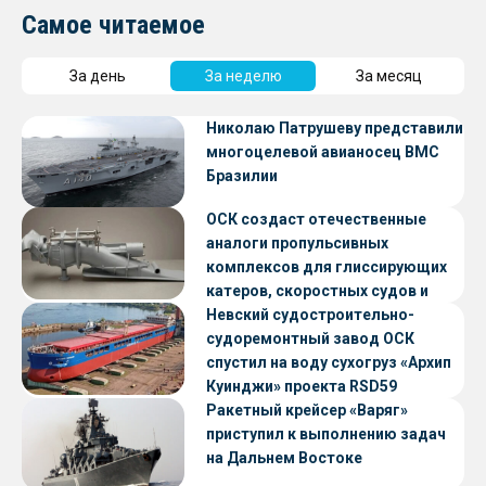
Самое читаемое
За день
За неделю
За месяц
Николаю Патрушеву представили
многоцелевой авианосец ВМС
Бразилии
ОСК создаст отечественные
аналоги пропульсивных
комплексов для глиссирующих
катеров, скоростных судов и
судов с малой осадкой
Невский судостроительно-
судоремонтный завод ОСК
спустил на воду сухогруз «Архип
Куинджи» проекта RSD59
Ракетный крейсер «Варяг»
приступил к выполнению задач
на Дальнем Востоке