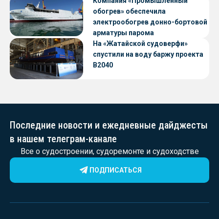
Компания «Промышленный
обогрев» обеспечила
электрообогрев донно-бортовой
арматуры парома
«Петропавловск» проекта CNF22
На «Жатайской судоверфи»
спустили на воду баржу проекта
В2040
Последние новости и ежедневные дайджесты
в нашем телеграм-канале
Все о судостроении, судоремонте и судоходстве
ПОДПИСАТЬСЯ