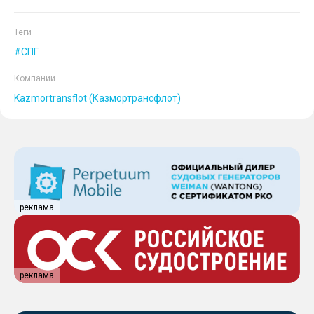
Теги
СПГ
Компании
Kazmortransflot (Казмортрансфлот)
реклама
реклама