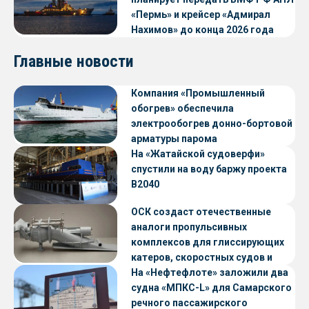
«Пермь» и крейсер «Адмирал
Нахимов» до конца 2026 года
Главные новости
Компания «Промышленный
обогрев» обеспечила
электрообогрев донно-бортовой
арматуры парома
«Петропавловск» проекта CNF22
На «Жатайской судоверфи»
спустили на воду баржу проекта
В2040
ОСК создаст отечественные
аналоги пропульсивных
комплексов для глиссирующих
катеров, скоростных судов и
судов с малой осадкой
На «Нефтефлоте» заложили два
судна «МПКС-L» для Самарского
речного пассажирского