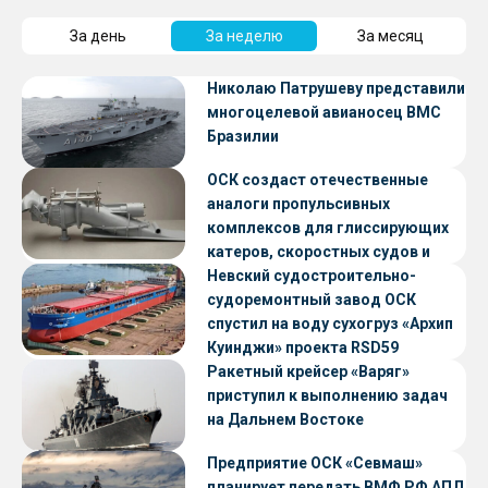
За день
За неделю
За месяц
Николаю Патрушеву представили
многоцелевой авианосец ВМС
Бразилии
ОСК создаст отечественные
аналоги пропульсивных
комплексов для глиссирующих
катеров, скоростных судов и
судов с малой осадкой
Невский судостроительно-
судоремонтный завод ОСК
спустил на воду сухогруз «Архип
Куинджи» проекта RSD59
Ракетный крейсер «Варяг»
приступил к выполнению задач
на Дальнем Востоке
Предприятие ОСК «Севмаш»
планирует передать ВМФ РФ АПЛ