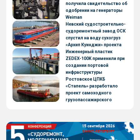
получила свидетельство об
одобрении на генераторы
Weiman
Невский судостроительно-
судоремонтный завод ОСК
спустил на воду сухогруз
«Архип Куинджи» проекта
RSD59
Инженерный пластик
ZEDEX-100K применили при
создании портовой
инфраструктуры
Ростовское ЦПКБ
«Стапель» разработало
проект самоходного
грузопассажирского
парома RDB 56.06 для
Таймырского Долгано-
Ненецкого округа