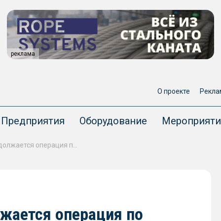
реклама
О проекте
Рекла
Предприятия
Оборудование
Мероприяти
В Санкт-Петербурге продолжается операция по выравниванию киля затонувшего буксира «Капитан Ушаков» проекта 23470
лжается операция по