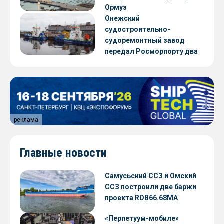
Ормуз
Онежский
судостроительно-
судоремонтный завод
передал Росморпорту два
нефтемусоросборщика
проекта NE028
реклама
Главные новости
Самусьский ССЗ и Омский
ССЗ построили две баржи
проекта RDB66.68МА
«Перпетуум-мобиле»