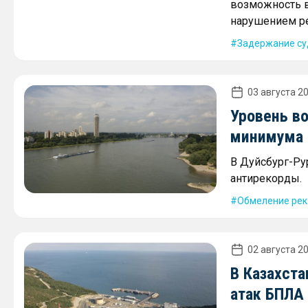
возможность в
нарушением ре
Задержание су
03 августа 20
Уровень во
минимума
В Дуйсбург-Ру
антирекорды.
Обмеление рек
02 августа 20
В Казахста
атак БПЛА