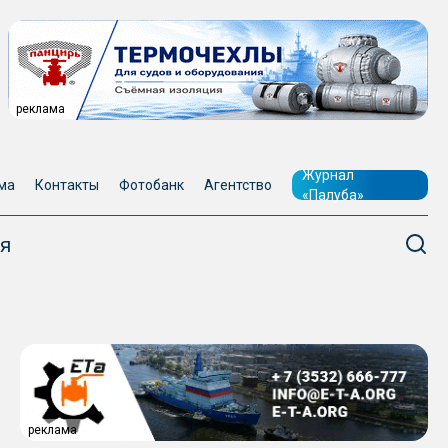
реклама
Журнал
ма
Контакты
Фотобанк
Агентство
«Палуба»
я
реклама