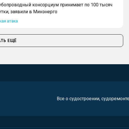
убопроводный консорциум принимает по 100 тысяч
утки, заявили в Минэнерго
кая атака
ТЬ ЕЩЁ
Все о судостроении, судоремонт