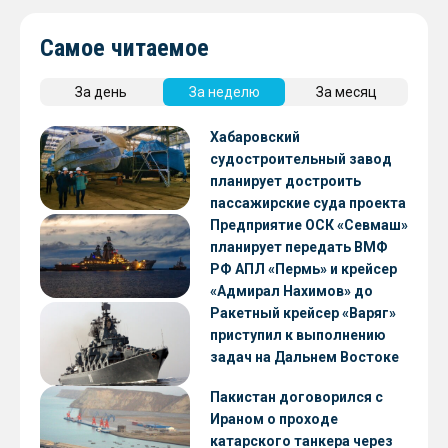
Самое читаемое
За день
За неделю
За месяц
Хабаровский
судостроительный завод
планирует достроить
пассажирские суда проекта
А45-2
Предприятие ОСК «Севмаш»
планирует передать ВМФ
РФ АПЛ «Пермь» и крейсер
«Адмирал Нахимов» до
конца 2026 года
Ракетный крейсер «Варяг»
приступил к выполнению
задач на Дальнем Востоке
Пакистан договорился с
Ираном о проходе
катарского танкера через