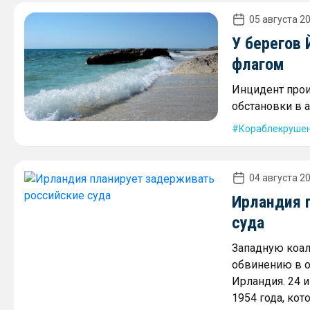
05 августа 20
У берегов
флагом
Инцидент про
обстановки в 
Кораблекруше
04 августа 20
Ирландия 
суда
Западную коал
обвинению в о
Ирландия. 24 
1954 года, ко