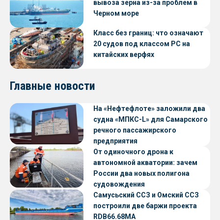
вывоза зерна из-за проблем в
Черном море
Класс без границ: что означают
20 судов под классом РС на
китайских верфях
Главные новости
На «Нефтефлоте» заложили два
судна «МПКС-L» для Самарского
речного пассажирского
предприятия
От одиночного дрона к
автономной акватории: зачем
России два новых полигона
судовождения
Самусьский ССЗ и Омский ССЗ
построили две баржи проекта
RDB66.68МА