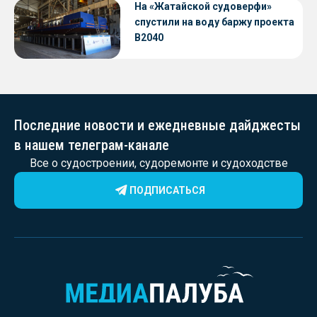
«Петропавловск» проекта CNF22
На «Жатайской судоверфи»
спустили на воду баржу проекта
В2040
Последние новости и ежедневные дайджесты
в нашем телеграм-канале
Все о судостроении, судоремонте и судоходстве
ПОДПИСАТЬСЯ