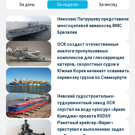
За день
За неделю
За месяц
Николаю Патрушеву представили
многоцелевой авианосец ВМС
Бразилии
ОСК создаст отечественные
аналоги пропульсивных
комплексов для глиссирующих
катеров, скоростных судов и
судов с малой осадкой
Южная Корея начинает осваивать
перевозку грузов по Севморпути
Невский судостроительно-
судоремонтный завод ОСК
спустил на воду сухогруз «Архип
Куинджи» проекта RSD59
Ракетный крейсер «Варяг»
приступил к выполнению задач