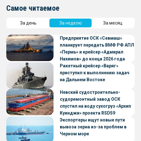
Самое читаемое
За день
За неделю
За месяц
Предприятие ОСК «Севмаш»
планирует передать ВМФ РФ АПЛ
«Пермь» и крейсер «Адмирал
Нахимов» до конца 2026 года
Ракетный крейсер «Варяг»
приступил к выполнению задач
на Дальнем Востоке
Невский судостроительно-
судоремонтный завод ОСК
спустил на воду сухогруз «Архип
Куинджи» проекта RSD59
Экспортеры ищут новые пути
вывоза зерна из-за проблем в
Черном море