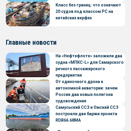
Класс без границ: что означают
20 судов под классом РС на
китайских верфях
Главные новости
На «Нефтефлоте» заложили два
судна «МПКС-L» для Самарского
речного пассажирского
предприятия
От одиночного дрона к
автономной акватории: зачем
России два новых полигона
судовождения
Самусьский ССЗ и Омский ССЗ
построили две баржи проекта
RDB66.68МА