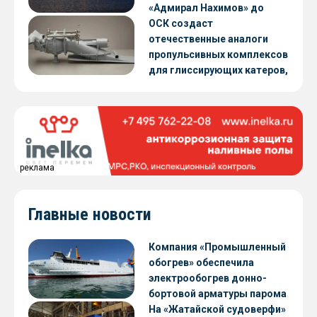
«Адмирал Нахимов» до
конца 2026 года
ОСК создаст
отечественные аналоги
пропульсивных комплексов
для глиссирующих катеров,
скоростных судов и судов с
малой осадкой
реклама
Главные новости
Компания «Промышленный
обогрев» обеспечила
электрообогрев донно-
бортовой арматуры парома
«Петропавловск» проекта
На «Жатайской судоверфи»