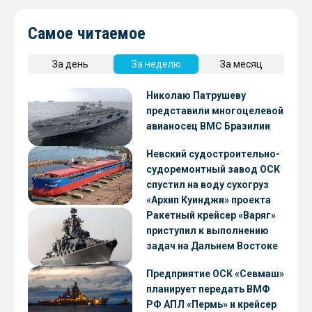
Самое читаемое
За день
За неделю
За месяц
Николаю Патрушеву
представили многоцелевой
авианосец ВМС Бразилии
Невский судостроительно-
судоремонтный завод ОСК
спустил на воду сухогруз
«Архип Куинджи» проекта
RSD59
Ракетный крейсер «Варяг»
приступил к выполнению
задач на Дальнем Востоке
Предприятие ОСК «Севмаш»
планирует передать ВМФ
РФ АПЛ «Пермь» и крейсер