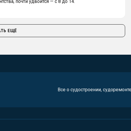
тства, почти удвоится — с 8 до 14.
ТЬ ЕЩЁ
Все о судостроении, судоремонт