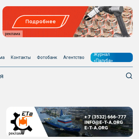
реклама
Журнал
ма
Контакты
Фотобанк
Агентство
«Палуба»
я
реклама