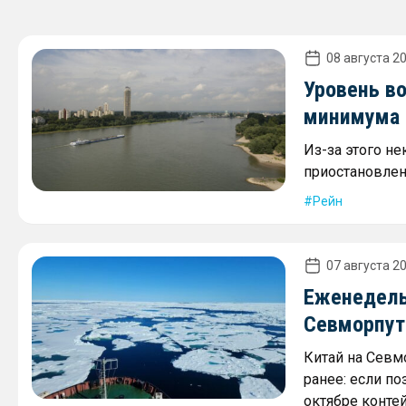
08 августа 20
Уровень в
минимума 2
Из-за этого не
приостановлен
Рейн
07 августа 20
Еженедель
Севморпути
Китай на Севм
ранее: если по
октябре контей