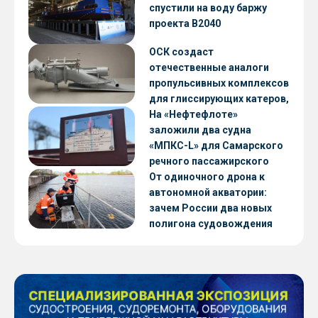
CNF22
спустили на воду баржу
проекта В2040
ОСК создаст
отечественные аналоги
пропульсивных комплексов
для глиссирующих катеров,
скоростных судов и судов с
На «Нефтефлоте»
малой осадкой
заложили два судна
«МПКС-L» для Самарского
речного пассажирского
предприятия
От одиночного дрона к
автономной акватории:
зачем России два новых
полигона судовождения