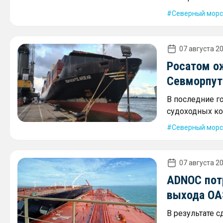
Северный морс
07 августа 20
Росатом о
Севморпути
В последние г
судоходных ко
Северный морс
07 августа 20
ADNOC пот
выхода ОА
В результате 