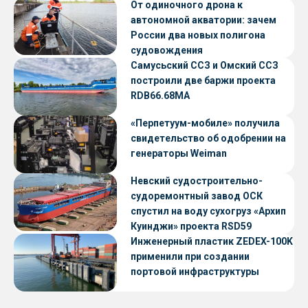
От одиночного дрона к
автономной акватории: зачем
России два новых полигона
судовождения
Самусьский ССЗ и Омский ССЗ
построили две баржи проекта
RDB66.68МА
«Перпетуум-мобиле» получила
свидетельство об одобрении на
генераторы Weiman
Невский судостроительно-
судоремонтный завод ОСК
спустил на воду сухогруз «Архип
Куинджи» проекта RSD59
Инженерный пластик ZEDEX-100K
применили при создании
портовой инфраструктуры