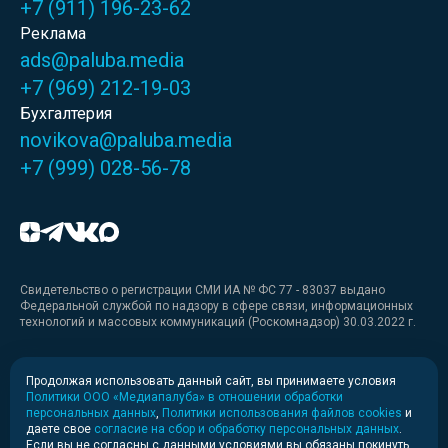
+7 (911) 196-23-62
Реклама
ads@paluba.media
+7 (969) 212-19-03
Бухгалтерия
novikova@paluba.media
+7 (999) 028-56-78
Свидетельство о регистрации СМИ ИА № ФС 77 - 83037 выдано
Федеральной службой по надзору в сфере связи, информационных
технологий и массовых коммуникаций (Роскомнадзор) 30.03.2022 г.
Медиакит
Продолжая использовать данный сайт, вы принимаете условия
Политики ООО «Медиапалуба» в отношении обработки
Медиакит для печати
персональных данных
,
Политики использования файлов cookies
и
даете свое
согласие на сбор и обработку персональных данных
.
Если вы не согласны с данными условиями вы обязаны покинуть