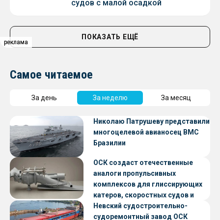
судов с малой осадкой
ПОКАЗАТЬ ЕЩЁ
реклама
реклама
реклама
Самое читаемое
За день
За неделю
За месяц
Николаю Патрушеву представили
многоцелевой авианосец ВМС
Бразилии
ОСК создаст отечественные
аналоги пропульсивных
комплексов для глиссирующих
катеров, скоростных судов и
судов с малой осадкой
Невский судостроительно-
судоремонтный завод ОСК