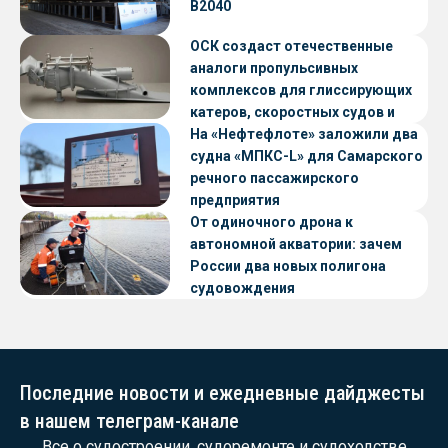
В2040
ОСК создаст отечественные
аналоги пропульсивных
комплексов для глиссирующих
катеров, скоростных судов и
судов с малой осадкой
На «Нефтефлоте» заложили два
судна «МПКС-L» для Самарского
речного пассажирского
предприятия
От одиночного дрона к
автономной акватории: зачем
России два новых полигона
судовождения
Последние новости и ежедневные дайджесты
в нашем телеграм-канале
Все о судостроении, судоремонте и судоходстве