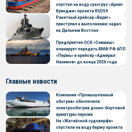
спустил на воду сухогруз «Архип
Куинджи» проекта RSD59
Ракетный крейсер «Варяг»
приступил к выполнению задач
на Дальнем Востоке
Предприятие ОСК «Севмаш»
планирует передать ВМФ РФ АПЛ
«Пермь» и крейсер «Адмирал
Нахимов» до конца 2026 года
Главные новости
Компания «Промышленный
обогрев» обеспечила
электрообогрев донно-бортовой
арматуры парома
«Петропавловск» проекта CNF22
На «Жатайской судоверфи»
спустили на воду баржу проекта