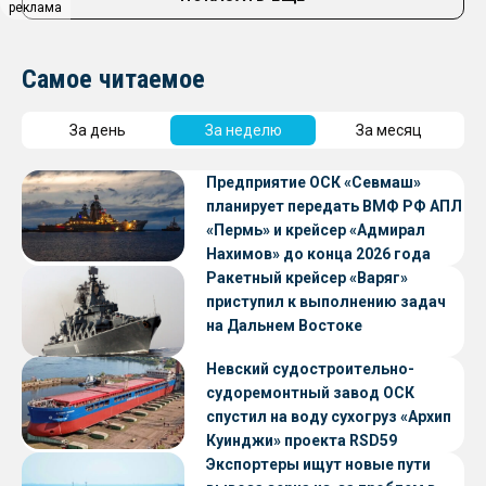
реклама
Самое читаемое
За день
За неделю
За месяц
Предприятие ОСК «Севмаш»
планирует передать ВМФ РФ АПЛ
«Пермь» и крейсер «Адмирал
Нахимов» до конца 2026 года
Ракетный крейсер «Варяг»
приступил к выполнению задач
на Дальнем Востоке
Невский судостроительно-
судоремонтный завод ОСК
спустил на воду сухогруз «Архип
Куинджи» проекта RSD59
Экспортеры ищут новые пути