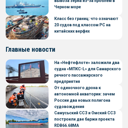
вывоза зерна из-за проблем в
Черном море
Класс без границ: что означают
20 судов под классом РС на
китайских верфях
Главные новости
На «Нефтефлоте» заложили два
судна «МПКС-L» для Самарского
речного пассажирского
предприятия
От одиночного дрона к
автономной акватории: зачем
России два новых полигона
судовождения
Самусьский ССЗ и Омский ССЗ
построили две баржи проекта
RDB66.68МА