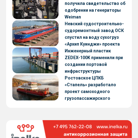
получила свидетельство об
одобрении на генераторы
Weiman
Невский судостроительно-
судоремонтный завод ОСК
спустил на воду сухогруз
«Архип Куинджи» проекта
RSD59
Инженерный пластик
ZEDEX-100K применили при
создании портовой
инфраструктуры
Ростовское ЦПКБ
«Стапель» разработало
проект самоходного
грузопассажирского
парома RDB 56.06 для
Таймырского Долгано-
Ненецкого округа