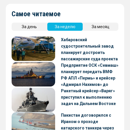
Самое читаемое
За день
За неделю
За месяц
Хабаровский
судостроительный завод
планирует достроить
пассажирские суда проекта
А45-2
Предприятие ОСК «Севмаш»
планирует передать ВМФ
РФ АПЛ «Пермь» и крейсер
«Адмирал Нахимов» до
конца 2026 года
Ракетный крейсер «Варяг»
приступил к выполнению
задач на Дальнем Востоке
Пакистан договорился с
Ираном о проходе
катарского танкера через