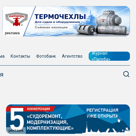
реклама
Журнал
ма
Контакты
Фотобанк
Агентство
«Палуба»
я
реклама