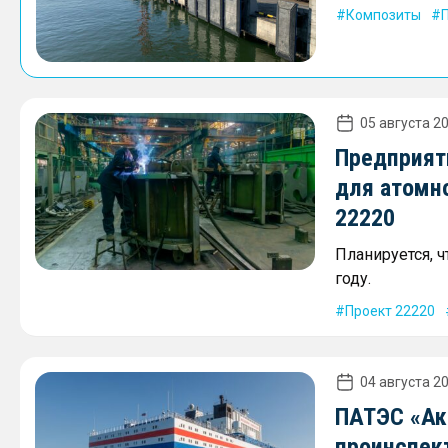
Композиты
05 августа 20
Предприят
для атомн
22220
Планируется, 
году.
Проект 22220
04 августа 20
ПАТЭС «Ак
проинспек