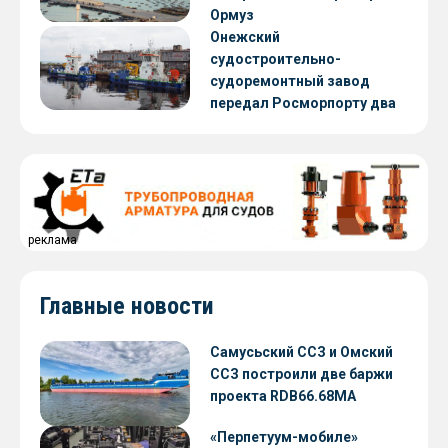
Ормуз
Онежский
судостроительно-
судоремонтный завод
передал Росморпорту два
нефтемусоросборщика
проекта NE028
реклама
Главные новости
Самусьский ССЗ и Омский
ССЗ построили две баржи
проекта RDB66.68МА
«Перпетуум-мобиле»