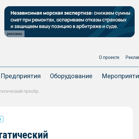
реклама
О проекте
Рекла
Предприятия
Оборудование
Мероприяти
В ЦНИИ СЭТ разработали статический преобразователь нового поколения
и
татический