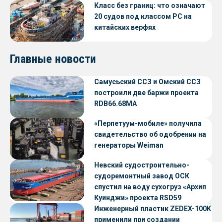
Класс без границ: что означают
20 судов под классом РС на
китайских верфях
Главные новости
Самусьский ССЗ и Омский ССЗ
построили две баржи проекта
RDB66.68МА
«Перпетуум-мобиле» получила
свидетельство об одобрении на
генераторы Weiman
Невский судостроительно-
судоремонтный завод ОСК
спустил на воду сухогруз «Архип
Куинджи» проекта RSD59
Инженерный пластик ZEDEX-100K
применили при создании