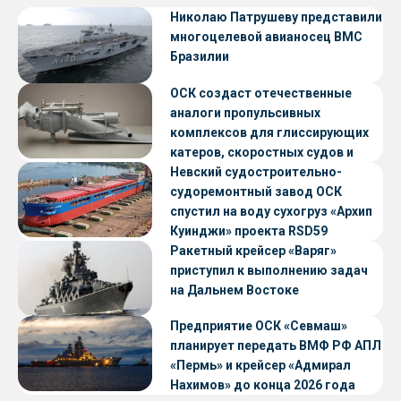
Николаю Патрушеву представили
многоцелевой авианосец ВМС
Бразилии
ОСК создаст отечественные
аналоги пропульсивных
комплексов для глиссирующих
катеров, скоростных судов и
судов с малой осадкой
Невский судостроительно-
судоремонтный завод ОСК
спустил на воду сухогруз «Архип
Куинджи» проекта RSD59
Ракетный крейсер «Варяг»
приступил к выполнению задач
на Дальнем Востоке
Предприятие ОСК «Севмаш»
планирует передать ВМФ РФ АПЛ
«Пермь» и крейсер «Адмирал
Нахимов» до конца 2026 года