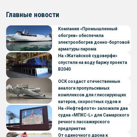
Главные новости
Компания «Промышленный
обогрев» обеспечила
электрообогрев донно-бортовой
арматуры парома
«Петропавловск» проекта CNF22
На «Жатайской судоверфи»
спустили на воду баржу проекта
В2040
ОСК создаст отечественные
аналоги пропульсивных
комплексов для глиссирующих
катеров, скоростных судов и
судов с малой осадкой
На «Нефтефлоте» заложили два
судна «МПКС-L» для Самарского
речного пассажирского
предприятия
От одиночного дрона к