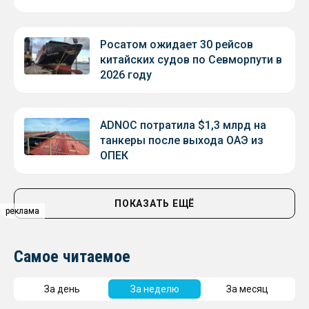
Росатом ожидает 30 рейсов
китайских судов по Севморпути в
2026 году
ADNOC потратила $1,3 млрд на
танкеры после выхода ОАЭ из
ОПЕК
ПОКАЗАТЬ ЕЩЁ
реклама
реклама
Самое читаемое
За день
За неделю
За месяц