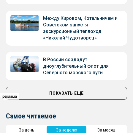
Между Кировом, Котельничем и
Советском запустят
экскурсионный теплоход
«Николай Чудотворец»
В России создадут
дноуглубительный флот для
Северного морского пути
ПОКАЗАТЬ ЕЩЁ
реклама
реклама
Самое читаемое
За день
За неделю
За месяц