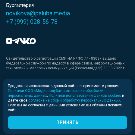
Бухгалтерия
novikova@paluba.media
+7 (999) 028-56-78
Свидетельство о регистрации СМИ ИА № ФС 77 - 83037 выдано
Федеральной службой по надзору в сфере связи, информационных
технологий и массовых коммуникаций (Роскомнадзор) 30.03.2022 г.
Медиакит
Продолжая использовать данный сайт, вы принимаете условия
Политики ООО «Медиапалуба» в отношении обработки
Медиакит для печати
персональных данных
,
Политики использования файлов cookies
и
даете свое
согласие на сбор и обработку персональных данных
.
Если вы не согласны с данными условиями вы обязаны покинуть
Политика конфиденциальности
сайт.
© 2020-2026 Информационное агентство «Медиапалуба»
(6+).
ПРИНЯТЬ