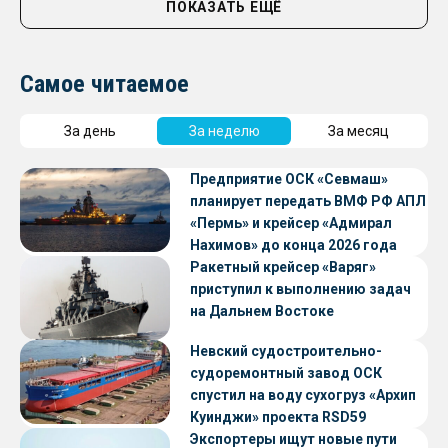
ПОКАЗАТЬ ЕЩЁ
Самое читаемое
За день
За неделю
За месяц
Предприятие ОСК «Севмаш»
планирует передать ВМФ РФ АПЛ
«Пермь» и крейсер «Адмирал
Нахимов» до конца 2026 года
Ракетный крейсер «Варяг»
приступил к выполнению задач
на Дальнем Востоке
Невский судостроительно-
судоремонтный завод ОСК
спустил на воду сухогруз «Архип
Куинджи» проекта RSD59
Экспортеры ищут новые пути