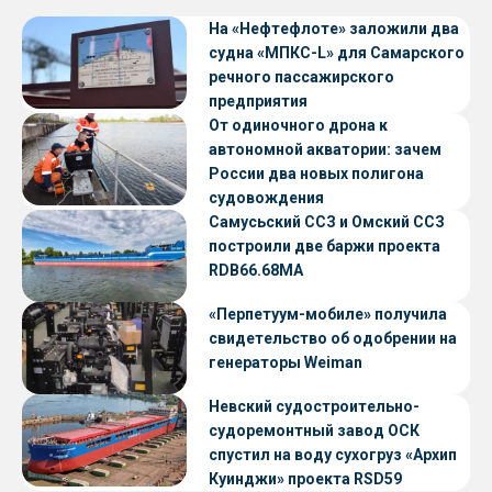
На «Нефтефлоте» заложили два
судна «МПКС-L» для Самарского
речного пассажирского
предприятия
От одиночного дрона к
автономной акватории: зачем
России два новых полигона
судовождения
Самусьский ССЗ и Омский ССЗ
построили две баржи проекта
RDB66.68МА
«Перпетуум-мобиле» получила
свидетельство об одобрении на
генераторы Weiman
Невский судостроительно-
судоремонтный завод ОСК
спустил на воду сухогруз «Архип
Куинджи» проекта RSD59