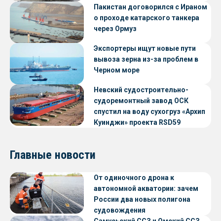
Пакистан договорился с Ираном
о проходе катарского танкера
через Ормуз
Экспортеры ищут новые пути
вывоза зерна из-за проблем в
Черном море
Невский судостроительно-
судоремонтный завод ОСК
спустил на воду сухогруз «Архип
Куинджи» проекта RSD59
Главные новости
От одиночного дрона к
автономной акватории: зачем
России два новых полигона
судовождения
Самусьский ССЗ и Омский ССЗ