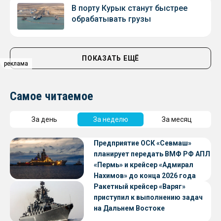
В порту Курык станут быстрее
обрабатывать грузы
ПОКАЗАТЬ ЕЩЁ
реклама
реклама
Самое читаемое
За день
За неделю
За месяц
Предприятие ОСК «Севмаш»
планирует передать ВМФ РФ АПЛ
«Пермь» и крейсер «Адмирал
Нахимов» до конца 2026 года
Ракетный крейсер «Варяг»
приступил к выполнению задач
на Дальнем Востоке