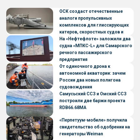
ОСК создаст отечественные
аналоги пропульсивных
комплексов для глиссирующих
катеров, скоростных судов и
судов с малой осадкой
На «Нефтефлоте» заложили два
судна «МПКС-L» для Самарского
речного пассажирского
предприятия
От одиночного дрона к
автономной акватории: зачем
России два новых полигона
судовождения
Самусьский ССЗ и Омский ССЗ
построили две баржи проекта
RDB66.68МА
«Перпетуум-мобиле» получила
свидетельство об одобрении на
генераторы Weiman