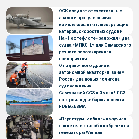
ОСК создаст отечественные
аналоги пропульсивных
комплексов для глиссирующих
катеров, скоростных судов и
судов с малой осадкой
На «Нефтефлоте» заложили два
судна «МПКС-L» для Самарского
речного пассажирского
предприятия
От одиночного дрона к
автономной акватории: зачем
России два новых полигона
судовождения
Самусьский ССЗ и Омский ССЗ
построили две баржи проекта
RDB66.68МА
«Перпетуум-мобиле» получила
свидетельство об одобрении на
генераторы Weiman