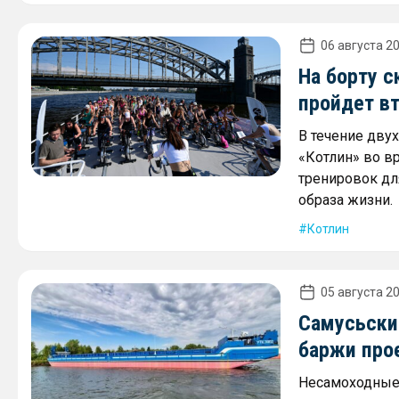
06 августа 20
На борту с
пройдет в
В течение дву
«Котлин» во в
тренировок дл
образа жизни.
Котлин
05 августа 20
Самусьски
баржи про
Несамоходные 