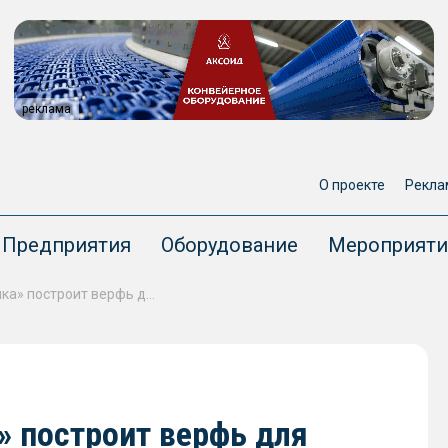
реклама
О проекте
Рекла
Предприятия
Оборудование
Мероприяти
«НПК Морсвязьавтоматика» построит верфь для производства гибридных катамаранов
 построит верфь для