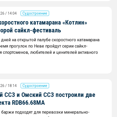
26 / 14:04
Судостроение
коростного катамарана «Котлин»
торой сайкл-фестиваль
х дней на открытой палубе скоростного катамарана
ремя прогулок по Неве пройдут серии сайкл-
я спортсменов, любителей и ценителей активного
26 / 18:14
Судостроение
й ССЗ и Омский ССЗ построили две
екта RDB66.68МА
баржи подходят для перевозки минерально-