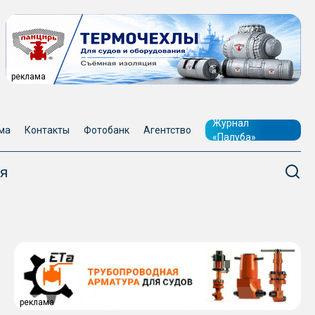
реклама
Журнал
ма
Контакты
Фотобанк
Агентство
«Палуба»
я
реклама