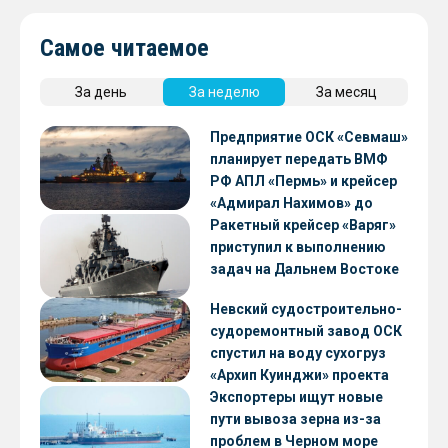
Самое читаемое
За день
За неделю
За месяц
Предприятие ОСК «Севмаш»
планирует передать ВМФ
РФ АПЛ «Пермь» и крейсер
«Адмирал Нахимов» до
конца 2026 года
Ракетный крейсер «Варяг»
приступил к выполнению
задач на Дальнем Востоке
Невский судостроительно-
судоремонтный завод ОСК
спустил на воду сухогруз
«Архип Куинджи» проекта
RSD59
Экспортеры ищут новые
пути вывоза зерна из-за
проблем в Черном море