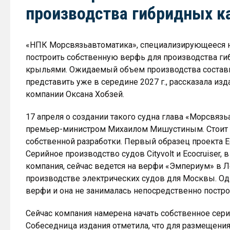
производства гибридных к
«НПК Морсвязьавтоматика», специализирующееся н
построить собственную верфь для производства 
крыльями. Ожидаемый объем производства составит
представить уже в середине 2027 г., рассказала из
компании Оксана Хобзей.
17 апреля о создании такого судна глава «Морсвяз
премьер-министром Михаилом Мишустиным. Стоит о
собственной разработки. Первый образец проекта Ec
Серийное производство судов Cityvolt и Ecocruiser,
компания, сейчас ведется на верфи «Эмпериум» в Л
производстве электрических судов для Москвы. Од
верфи и она не занималась непосредственно постро
Сейчас компания намерена начать собственное сер
Собеседница издания отметила, что для размещени