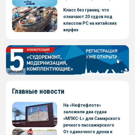
Класс без границ: что
означают 20 судов под
классом РС на китайских
верфях
реклама
Главные новости
На «Нефтефлоте»
заложили два судна
«МПКС-L» для Самарского
речного пассажирского
предприятия
От одиночного дрона к