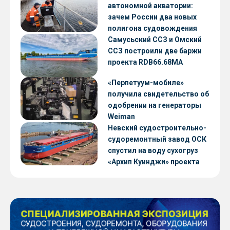
автономной акватории:
зачем России два новых
полигона судовождения
Самусьский ССЗ и Омский
ССЗ построили две баржи
проекта RDB66.68МА
«Перпетуум-мобиле»
получила свидетельство об
одобрении на генераторы
Weiman
Невский судостроительно-
судоремонтный завод ОСК
спустил на воду сухогруз
«Архип Куинджи» проекта
RSD59