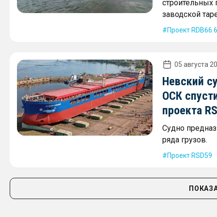
строительных г
заводской таре
Проект RDB66.
05 августа 20
Невский с
ОСК спусти
проекта R
Судно предназ
ряда грузов.
Проект RSD59
ПОКАЗА