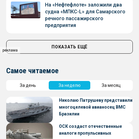
На «Нефтефлоте» заложили два
судна «МПКС-L» для Самарского
речного пассажирского
предприятия
ПОКАЗАТЬ ЕЩЁ
реклама
Самое читаемое
За день
За неделю
За месяц
Николаю Патрушеву представили
многоцелевой авианосец ВМС
Бразилии
ОСК создаст отечественные
аналоги пропульсивных