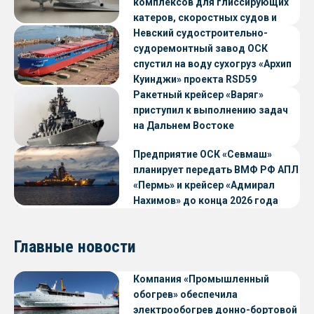
комплексов для глиссирующих
катеров, скоростных судов и
судов с малой осадкой
Невский судостроительно-
судоремонтный завод ОСК
спустил на воду сухогруз «Архип
Куинджи» проекта RSD59
Ракетный крейсер «Варяг»
приступил к выполнению задач
на Дальнем Востоке
Предприятие ОСК «Севмаш»
планирует передать ВМФ РФ АПЛ
«Пермь» и крейсер «Адмирал
Нахимов» до конца 2026 года
Главные новости
Компания «Промышленный
обогрев» обеспечила
электрообогрев донно-бортовой