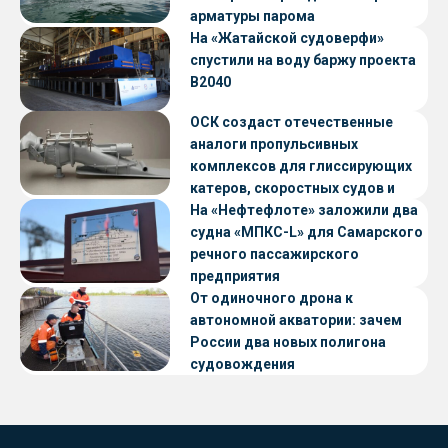
арматуры парома
«Петропавловск» проекта CNF22
На «Жатайской судоверфи»
спустили на воду баржу проекта
В2040
ОСК создаст отечественные
аналоги пропульсивных
комплексов для глиссирующих
катеров, скоростных судов и
судов с малой осадкой
На «Нефтефлоте» заложили два
судна «МПКС-L» для Самарского
речного пассажирского
предприятия
От одиночного дрона к
автономной акватории: зачем
России два новых полигона
судовождения