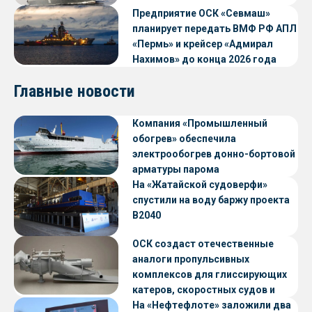
Предприятие ОСК «Севмаш»
планирует передать ВМФ РФ АПЛ
«Пермь» и крейсер «Адмирал
Нахимов» до конца 2026 года
Главные новости
Компания «Промышленный
обогрев» обеспечила
электрообогрев донно-бортовой
арматуры парома
«Петропавловск» проекта CNF22
На «Жатайской судоверфи»
спустили на воду баржу проекта
В2040
ОСК создаст отечественные
аналоги пропульсивных
комплексов для глиссирующих
катеров, скоростных судов и
судов с малой осадкой
На «Нефтефлоте» заложили два