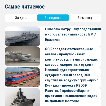
Самое читаемое
За день
За неделю
За месяц
Николаю Патрушеву представили
многоцелевой авианосец ВМС
Бразилии
ОСК создаст отечественные
аналоги пропульсивных
комплексов для глиссирующих
катеров, скоростных судов и
судов с малой осадкой
Невский судостроительно-
судоремонтный завод ОСК
спустил на воду сухогруз «Архип
Куинджи» проекта RSD59
Ракетный крейсер «Варяг»
приступил к выполнению задач
на Дальнем Востоке