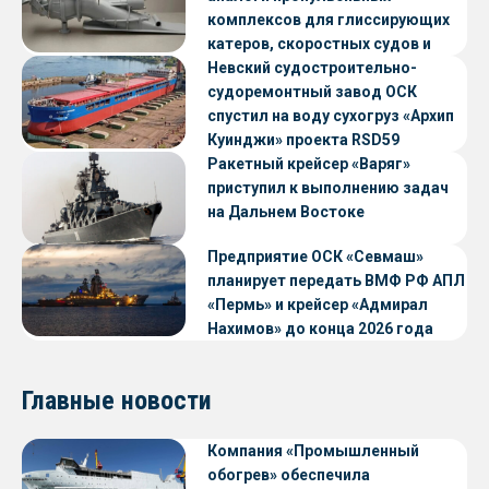
комплексов для глиссирующих
катеров, скоростных судов и
судов с малой осадкой
Невский судостроительно-
судоремонтный завод ОСК
спустил на воду сухогруз «Архип
Куинджи» проекта RSD59
Ракетный крейсер «Варяг»
приступил к выполнению задач
на Дальнем Востоке
Предприятие ОСК «Севмаш»
планирует передать ВМФ РФ АПЛ
«Пермь» и крейсер «Адмирал
Нахимов» до конца 2026 года
Главные новости
Компания «Промышленный
обогрев» обеспечила