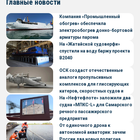
Главные новости
Компания «Промышленный
обогрев» обеспечила
электрообогрев донно-бортовой
арматуры парома
«Петропавловск» проекта CNF22
На «Жатайской судоверфи»
спустили на воду баржу проекта
В2040
ОСК создаст отечественные
аналоги пропульсивных
комплексов для глиссирующих
катеров, скоростных судов и
судов с малой осадкой
На «Нефтефлоте» заложили два
судна «МПКС-L» для Самарского
речного пассажирского
предприятия
От одиночного дрона к
автономной акватории: зачем
России два новых полигона