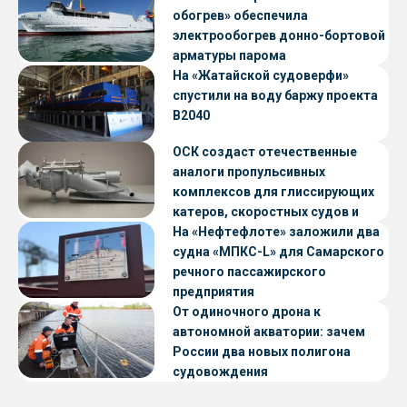
обогрев» обеспечила
электрообогрев донно-бортовой
арматуры парома
«Петропавловск» проекта CNF22
На «Жатайской судоверфи»
спустили на воду баржу проекта
В2040
ОСК создаст отечественные
аналоги пропульсивных
комплексов для глиссирующих
катеров, скоростных судов и
судов с малой осадкой
На «Нефтефлоте» заложили два
судна «МПКС-L» для Самарского
речного пассажирского
предприятия
От одиночного дрона к
автономной акватории: зачем
России два новых полигона
судовождения