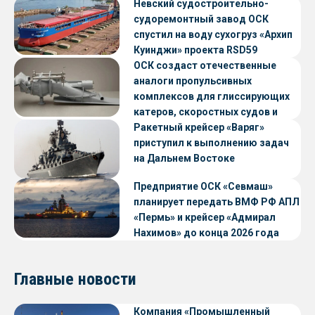
Невский судостроительно-
судоремонтный завод ОСК
спустил на воду сухогруз «Архип
Куинджи» проекта RSD59
ОСК создаст отечественные
аналоги пропульсивных
комплексов для глиссирующих
катеров, скоростных судов и
судов с малой осадкой
Ракетный крейсер «Варяг»
приступил к выполнению задач
на Дальнем Востоке
Предприятие ОСК «Севмаш»
планирует передать ВМФ РФ АПЛ
«Пермь» и крейсер «Адмирал
Нахимов» до конца 2026 года
Главные новости
Компания «Промышленный