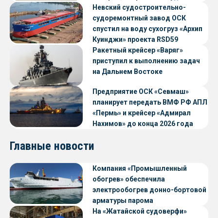
судов с малой осадкой
Невский судостроительно-
судоремонтный завод ОСК
спустил на воду сухогруз «Архип
Куинджи» проекта RSD59
Ракетный крейсер «Варяг»
приступил к выполнению задач
на Дальнем Востоке
Предприятие ОСК «Севмаш»
планирует передать ВМФ РФ АПЛ
«Пермь» и крейсер «Адмирал
Нахимов» до конца 2026 года
Главные новости
Компания «Промышленный
обогрев» обеспечила
электрообогрев донно-бортовой
арматуры парома
«Петропавловск» проекта CNF22
На «Жатайской судоверфи»