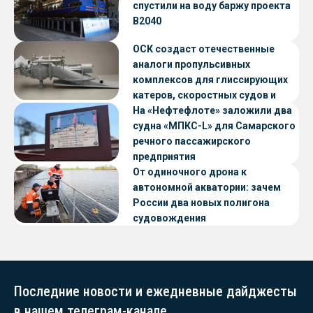
спустили на воду баржу проекта
В2040
ОСК создаст отечественные
аналоги пропульсивных
комплексов для глиссирующих
катеров, скоростных судов и
судов с малой осадкой
На «Нефтефлоте» заложили два
судна «МПКС-L» для Самарского
речного пассажирского
предприятия
От одиночного дрона к
автономной акватории: зачем
России два новых полигона
судовождения
Последние новости и ежедневные дайджесты
в нашем телеграм-канале