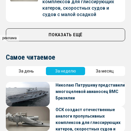
комплексов для глиссирующих
катеров, скоростных судов и
судов с малой осадкой
ПОКАЗАТЬ ЕЩЁ
реклама
Самое читаемое
За день
За неделю
За месяц
Николаю Патрушеву представили
многоцелевой авианосец ВМС
Бразилии
ОСК создаст отечественные
аналоги пропульсивных
комплексов для глиссирующих
катеров, скоростных судов и