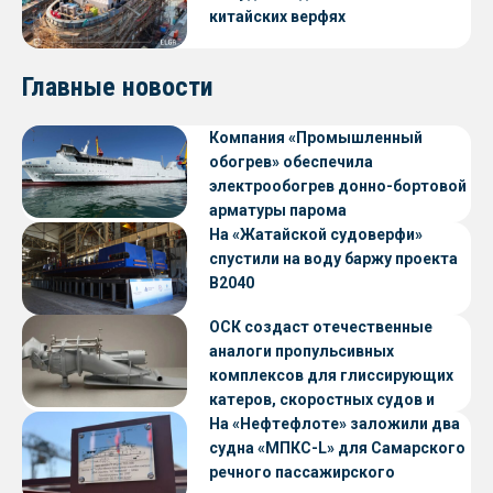
китайских верфях
Главные новости
Компания «Промышленный
обогрев» обеспечила
электрообогрев донно-бортовой
арматуры парома
«Петропавловск» проекта CNF22
На «Жатайской судоверфи»
спустили на воду баржу проекта
В2040
ОСК создаст отечественные
аналоги пропульсивных
комплексов для глиссирующих
катеров, скоростных судов и
судов с малой осадкой
На «Нефтефлоте» заложили два
судна «МПКС-L» для Самарского
речного пассажирского