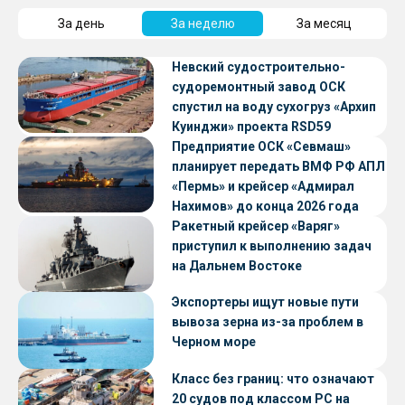
За день
За неделю
За месяц
Невский судостроительно-
судоремонтный завод ОСК
спустил на воду сухогруз «Архип
Куинджи» проекта RSD59
Предприятие ОСК «Севмаш»
планирует передать ВМФ РФ АПЛ
«Пермь» и крейсер «Адмирал
Нахимов» до конца 2026 года
Ракетный крейсер «Варяг»
приступил к выполнению задач
на Дальнем Востоке
Экспортеры ищут новые пути
вывоза зерна из-за проблем в
Черном море
Класс без границ: что означают
20 судов под классом РС на