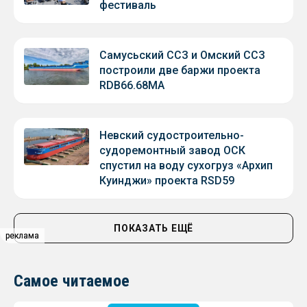
фестиваль
Самусьский ССЗ и Омский ССЗ
построили две баржи проекта
RDB66.68МА
Невский судостроительно-
судоремонтный завод ОСК
спустил на воду сухогруз «Архип
Куинджи» проекта RSD59
ПОКАЗАТЬ ЕЩЁ
реклама
реклама
Самое читаемое