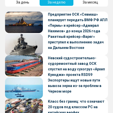
За день
За неделю
За месяц
Предприятие ОСК «Севмаш»
планирует передать ВМФ РФ АПЛ
«Пермь» и крейсер «Адмирал
Нахимов» до конца 2026 года
Ракетный крейсер «Варяг»
приступил к выполнению задач
на Дальнем Востоке
Невский судостроительно-
судоремонтный завод ОСК
спустил на воду сухогруз «Архип
Куинджи» проекта RSD59
Экспортеры ищут новые пути
вывоза зерна из-за проблем в
Черном море
Класс без границ: что означают
20 судов под классом РС на
китайских верфях