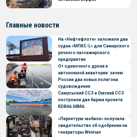
Главные новости
На «Нефтефлоте» заложили два
судна «МПКС-L» для Самарского
речного пассажирского
предприятия
От одиночного дрона к
автономной акватории: зачем
России два новых полигона
судовождения
Самусьский ССЗ и Омский ССЗ
построили две баржи проекта
RDB66.68МА
«Перпетуум-мобиле» получила
свидетельство об одобрении на
генераторы Weiman