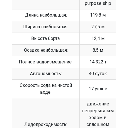
purpose ship
Длина наибольшая:
119,8 м
Ширина наибольшая:
27,5 м
Высота борта:
12,4 м
Осадка наибольшая:
8,5 м
Полное водоизмещение:
14 322 т
Автономность:
40 суток
Скорость хода на чистой
17 узлов
воде:
движение
непрерывным
ходом в
Ледопроходимость:
сплошном