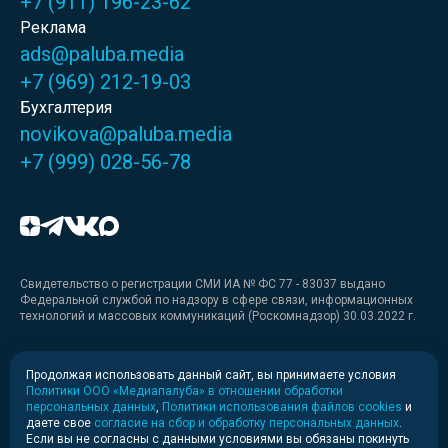
+7 (911) 196-23-62
Реклама
ads@paluba.media
+7 (969) 212-19-03
Бухгалтерия
novikova@paluba.media
+7 (999) 028-56-78
Свидетельство о регистрации СМИ ИА № ФС 77 - 83037 выдано
Федеральной службой по надзору в сфере связи, информационных
технологий и массовых коммуникаций (Роскомнадзор) 30.03.2022 г.
Медиакит
Продолжая использовать данный сайт, вы принимаете условия
Политики ООО «Медиапалуба» в отношении обработки
Медиакит для печати
персональных данных
,
Политики использования файлов cookies
и
даете свое
согласие на сбор и обработку персональных данных
.
Если вы не согласны с данными условиями вы обязаны покинуть