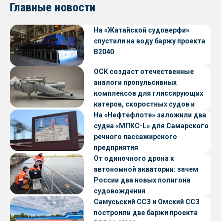
Главные новости
На «Жатайской судоверфи»
спустили на воду баржу проекта
В2040
ОСК создаст отечественные
аналоги пропульсивных
комплексов для глиссирующих
катеров, скоростных судов и
судов с малой осадкой
На «Нефтефлоте» заложили два
судна «МПКС-L» для Самарского
речного пассажирского
предприятия
От одиночного дрона к
автономной акватории: зачем
России два новых полигона
судовождения
Самусьский ССЗ и Омский ССЗ
построили две баржи проекта