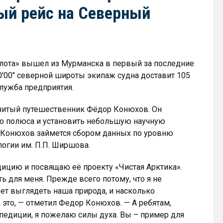
ый рейс на Северный
лота» вышел из Мурманска в первый за последние
0′00″ северной широты экипаж судна доставит 105
служба предприятия.
менитый путешественник Фёдор Конюхов. Он
го полюса и установить небольшую научную
р Конюхов займется сбором данных по уровню
огии им. П.П. Ширшова.
цию и посвящаю её проекту «Чистая Арктика».
ь для меня. Прежде всего потому, что я не
ет выглядеть наша природа, и насколько
 это, — отметил Федор Конюхов. — А ребятам,
педиции, я пожелаю силы духа. Вы – пример для