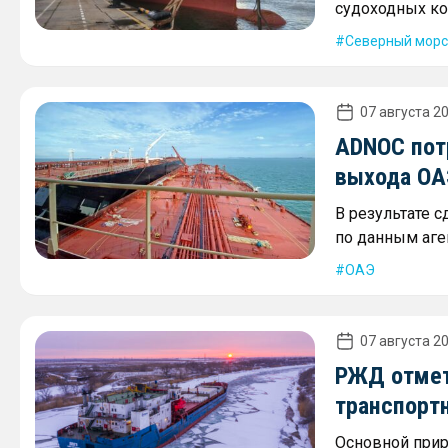
судоходных ко
Северный морс
07 августа 20
ADNOC пот
выхода ОА
В результате 
по данным аген
ОАЭ
07 августа 20
РЖД отмет
транспорт
Основной прир