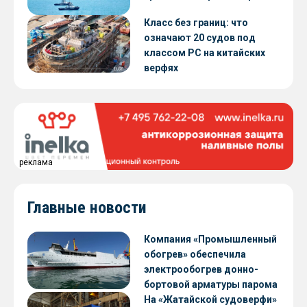
Класс без границ: что
означают 20 судов под
классом РС на китайских
верфях
реклама
Главные новости
Компания «Промышленный
обогрев» обеспечила
электрообогрев донно-
бортовой арматуры парома
«Петропавловск» проекта
На «Жатайской судоверфи»