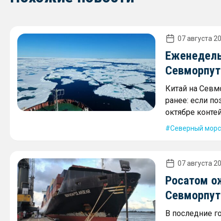
07 августа 20
Еженедель
Севморпути
Китай на Севм
ранее: если по
октябре контей
Северный морс
07 августа 20
Росатом о
Севморпути
В последние г