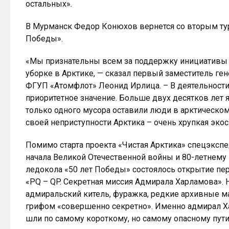
остальных».
В Мурманск Федор Конюхов вернется со вторым тур
Победы».
«Мы признательны всем за поддержку инициативы 
уборке в Арктике, — сказал первый заместитель ге
ФГУП «Атомфлот» Леонид Ирлица. – В деятельност
приоритетное значение. Больше двух десятков лет я
только одного мусора оставили люди в арктическом
своей неприступности Арктика – очень хрупкая экос
Помимо старта проекта «Чистая Арктика» спецэксп
начала Великой Отечественной войны и 80-летнему
ледокола «50 лет Победы» состоялось открытие п
«PQ – QP. Секретная миссия Адмирала Харламова».
адмиральский китель, фуражка, редкие архивные м
грифом «совершенно секретно». Именно адмирал Х
шли по самому короткому, но самому опасному пути