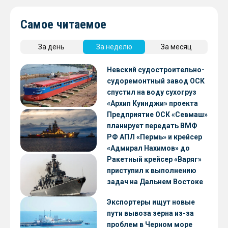
Самое читаемое
За день
За неделю
За месяц
Невский судостроительно-
судоремонтный завод ОСК
спустил на воду сухогруз
«Архип Куинджи» проекта
RSD59
Предприятие ОСК «Севмаш»
планирует передать ВМФ
РФ АПЛ «Пермь» и крейсер
«Адмирал Нахимов» до
конца 2026 года
Ракетный крейсер «Варяг»
приступил к выполнению
задач на Дальнем Востоке
Экспортеры ищут новые
пути вывоза зерна из-за
проблем в Черном море