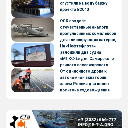
CNF22
спустили на воду баржу
проекта В2040
ОСК создаст
отечественные аналоги
пропульсивных комплексов
для глиссирующих катеров,
скоростных судов и судов с
На «Нефтефлоте»
малой осадкой
заложили два судна
«МПКС-L» для Самарского
речного пассажирского
предприятия
От одиночного дрона к
автономной акватории:
зачем России два новых
полигона судовождения