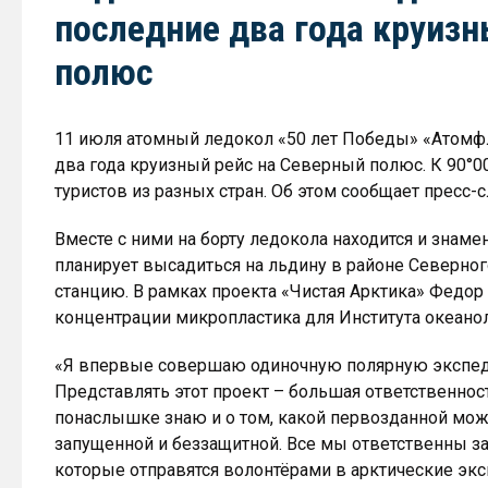
последние два года круизн
полюс
11 июля атомный ледокол «50 лет Победы» «Атомф
два года круизный рейс на Северный полюс. К 90°0
туристов из разных стран. Об этом сообщает пресс-
Вместе с ними на борту ледокола находится и зна
планирует высадиться на льдину в районе Северно
станцию. В рамках проекта «Чистая Арктика» Федо
концентрации микропластика для Института океанол
«Я впервые совершаю одиночную полярную экспеди
Представлять этот проект – большая ответственност
понаслышке знаю и о том, какой первозданной мож
запущенной и беззащитной. Все мы ответственны за
которые отправятся волонтёрами в арктические экс