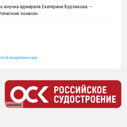
сь внучка адмирала Екатерина Бурлакова. –
тические конвои».
йской академии наук
реклама