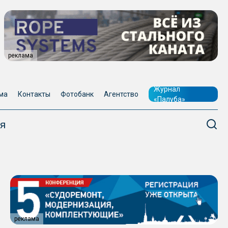
реклама
Журнал
ма
Контакты
Фотобанк
Агентство
«Палуба»
я
реклама