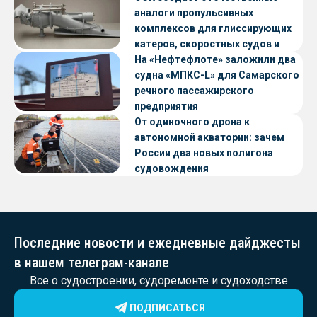
аналоги пропульсивных
комплексов для глиссирующих
катеров, скоростных судов и
судов с малой осадкой
На «Нефтефлоте» заложили два
судна «МПКС-L» для Самарского
речного пассажирского
предприятия
От одиночного дрона к
автономной акватории: зачем
России два новых полигона
судовождения
Последние новости и ежедневные дайджесты
в нашем телеграм-канале
Все о судостроении, судоремонте и судоходстве
ПОДПИСАТЬСЯ