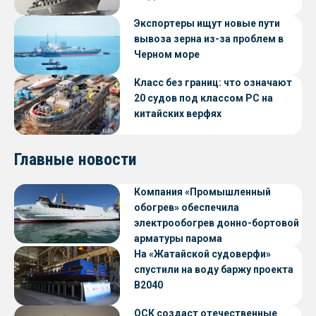
Экспортеры ищут новые пути
вывоза зерна из-за проблем в
Черном море
Класс без границ: что означают
20 судов под классом РС на
китайских верфях
Главные новости
Компания «Промышленный
обогрев» обеспечила
электрообогрев донно-бортовой
арматуры парома
«Петропавловск» проекта CNF22
На «Жатайской судоверфи»
спустили на воду баржу проекта
В2040
ОСК создаст отечественные