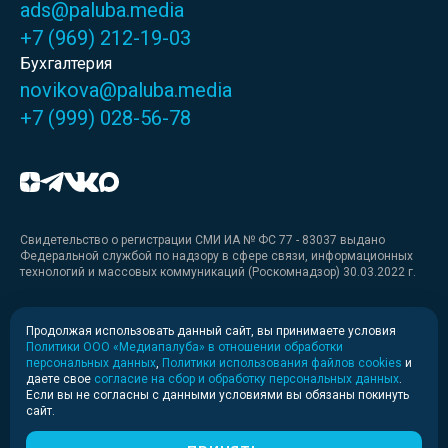
ads@paluba.media
+7 (969) 212-19-03
Бухгалтерия
novikova@paluba.media
+7 (999) 028-56-78
Свидетельство о регистрации СМИ ИА № ФС 77 - 83037 выдано
Федеральной службой по надзору в сфере связи, информационных
технологий и массовых коммуникаций (Роскомнадзор) 30.03.2022 г.
Медиакит
Продолжая использовать данный сайт, вы принимаете условия
Политики ООО «Медиапалуба» в отношении обработки
Медиакит для печати
персональных данных
,
Политики использования файлов cookies
и
даете свое
согласие на сбор и обработку персональных данных
.
Если вы не согласны с данными условиями вы обязаны покинуть
Политика конфиденциальности
сайт.
© 2020-2026 Информационное агентство «Медиапалуба»