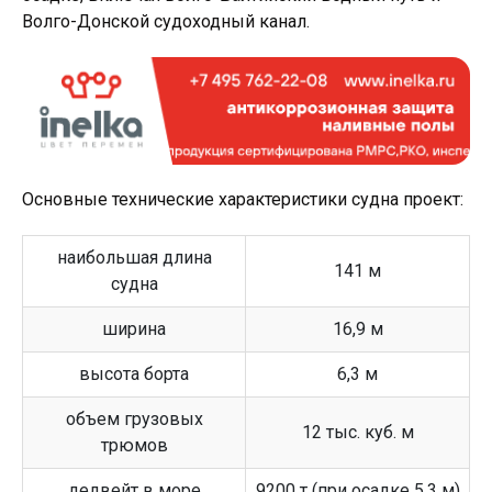
Волго-Донской судоходный канал.
Основные технические характеристики судна проект:
наибольшая длина
141 м
судна
ширина
16,9 м
высота борта
6,3 м
объем грузовых
12 тыс. куб. м
трюмов
дедвейт в море
9200 т (при осадке 5,3 м)