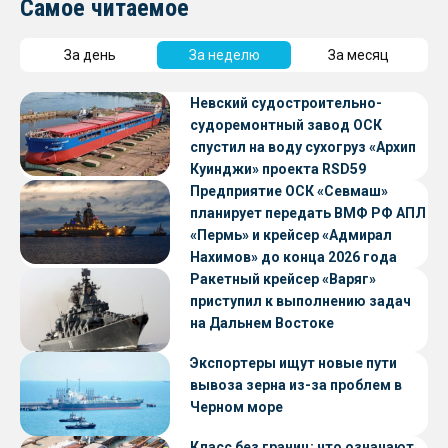
Самое читаемое
За день
За неделю
За месяц
Невский судостроительно-
судоремонтный завод ОСК
спустил на воду сухогруз «Архип
Куинджи» проекта RSD59
Предприятие ОСК «Севмаш»
планирует передать ВМФ РФ АПЛ
«Пермь» и крейсер «Адмирал
Нахимов» до конца 2026 года
Ракетный крейсер «Варяг»
приступил к выполнению задач
на Дальнем Востоке
Экспортеры ищут новые пути
вывоза зерна из-за проблем в
Черном море
Класс без границ: что означают