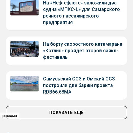
На «Нефтефлоте» заложили два
судна «МПКС-L» для Самарского
речного пассажирского
предприятия
На борту скоростного катамарана
«Котлин» пройдет второй сайкл-
фестиваль
Самусьский ССЗ и Омский ССЗ
построили две баржи проекта
RDB66.68МА
ПОКАЗАТЬ ЕЩЁ
реклама
реклама