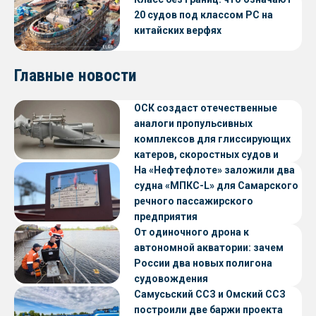
20 судов под классом РС на
китайских верфях
Главные новости
ОСК создаст отечественные
аналоги пропульсивных
комплексов для глиссирующих
катеров, скоростных судов и
судов с малой осадкой
На «Нефтефлоте» заложили два
судна «МПКС-L» для Самарского
речного пассажирского
предприятия
От одиночного дрона к
автономной акватории: зачем
России два новых полигона
судовождения
Самусьский ССЗ и Омский ССЗ
построили две баржи проекта