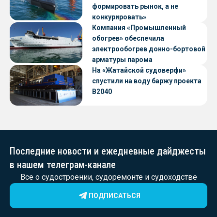
формировать рынок, а не
конкурировать»
Компания «Промышленный
обогрев» обеспечила
электрообогрев донно-бортовой
арматуры парома
«Петропавловск» проекта CNF22
На «Жатайской судоверфи»
спустили на воду баржу проекта
В2040
Последние новости и ежедневные дайджесты
в нашем телеграм-канале
Все о судостроении, судоремонте и судоходстве
ПОДПИСАТЬСЯ