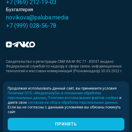
+7 (969) 212-19-03
Бухгалтерия
novikova@paluba.media
+7 (999) 028-56-78
Свидетельство о регистрации СМИ ИА № ФС 77 - 83037 выдано
Федеральной службой по надзору в сфере связи, информационных
технологий и массовых коммуникаций (Роскомнадзор) 30.03.2022 г.
Медиакит
Продолжая использовать данный сайт, вы принимаете условия
Политики ООО «Медиапалуба» в отношении обработки
Медиакит для печати
персональных данных
,
Политики использования файлов cookies
и
даете свое
согласие на сбор и обработку персональных данных
.
Если вы не согласны с данными условиями вы обязаны покинуть
Политика конфиденциальности
сайт.
© 2020-2026 Информационное агентство «Медиапалуба»
(6+).
ПРИНЯТЬ