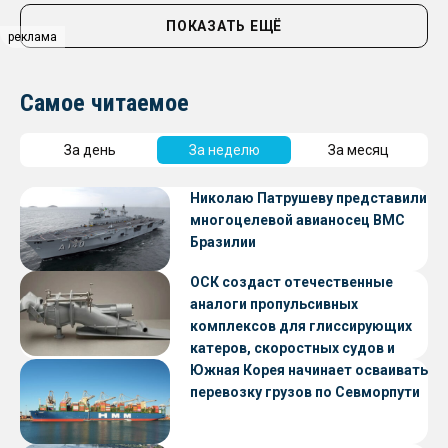
ПОКАЗАТЬ ЕЩЁ
реклама
Самое читаемое
За день
За неделю
За месяц
Николаю Патрушеву представили
многоцелевой авианосец ВМС
Бразилии
ОСК создаст отечественные
аналоги пропульсивных
комплексов для глиссирующих
катеров, скоростных судов и
судов с малой осадкой
Южная Корея начинает осваивать
перевозку грузов по Севморпути