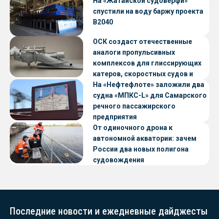
«Петропавловск» проекта CNF22
На «Жатайской судоверфи»
спустили на воду баржу проекта
В2040
ОСК создаст отечественные
аналоги пропульсивных
комплексов для глиссирующих
катеров, скоростных судов и
судов с малой осадкой
На «Нефтефлоте» заложили два
судна «МПКС-L» для Самарского
речного пассажирского
предприятия
От одиночного дрона к
автономной акватории: зачем
России два новых полигона
судовождения
Последние новости и ежедневные дайджесты