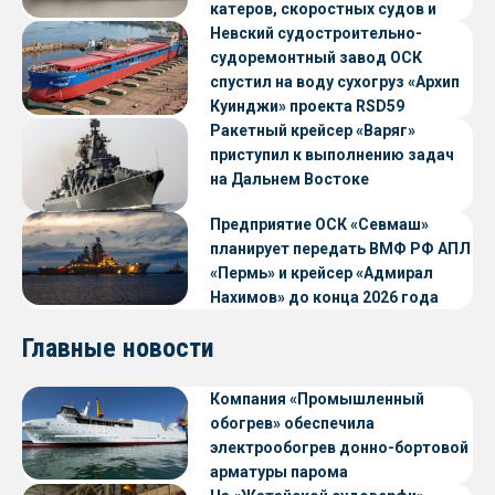
катеров, скоростных судов и
судов с малой осадкой
Невский судостроительно-
судоремонтный завод ОСК
спустил на воду сухогруз «Архип
Куинджи» проекта RSD59
Ракетный крейсер «Варяг»
приступил к выполнению задач
на Дальнем Востоке
Предприятие ОСК «Севмаш»
планирует передать ВМФ РФ АПЛ
«Пермь» и крейсер «Адмирал
Нахимов» до конца 2026 года
Главные новости
Компания «Промышленный
обогрев» обеспечила
электрообогрев донно-бортовой
арматуры парома