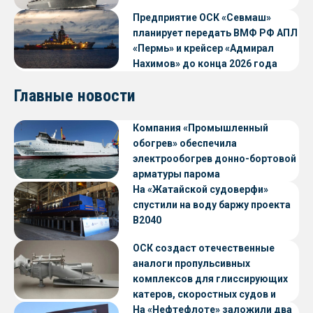
Предприятие ОСК «Севмаш»
планирует передать ВМФ РФ АПЛ
«Пермь» и крейсер «Адмирал
Нахимов» до конца 2026 года
Главные новости
Компания «Промышленный
обогрев» обеспечила
электрообогрев донно-бортовой
арматуры парома
«Петропавловск» проекта CNF22
На «Жатайской судоверфи»
спустили на воду баржу проекта
В2040
ОСК создаст отечественные
аналоги пропульсивных
комплексов для глиссирующих
катеров, скоростных судов и
судов с малой осадкой
На «Нефтефлоте» заложили два