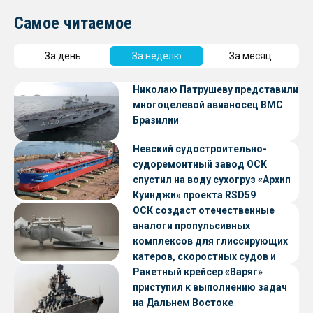
Самое читаемое
За день
За неделю
За месяц
Николаю Патрушеву представили
многоцелевой авианосец ВМС
Бразилии
Невский судостроительно-
судоремонтный завод ОСК
спустил на воду сухогруз «Архип
Куинджи» проекта RSD59
ОСК создаст отечественные
аналоги пропульсивных
комплексов для глиссирующих
катеров, скоростных судов и
судов с малой осадкой
Ракетный крейсер «Варяг»
приступил к выполнению задач
на Дальнем Востоке