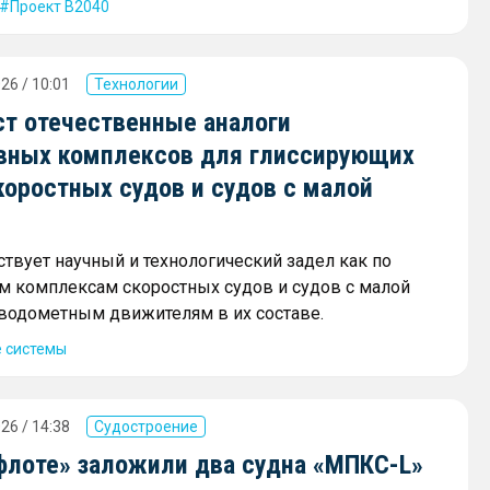
Проект В2040
26 / 10:01
Технологии
ст отечественные аналоги
вных комплексов для глиссирующих
коростных судов и судов с малой
ствует научный и технологический задел как по
 комплексам скоростных судов и судов с малой
и водометным движителям в их составе.
 системы
26 / 14:38
Судостроение
флоте» заложили два судна «МПКС-L»