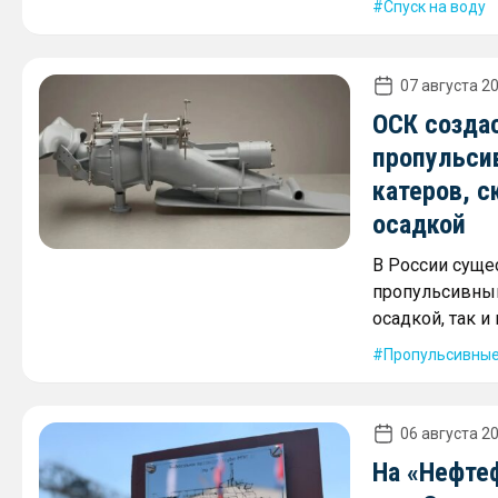
Спуск на воду
07 августа 20
ОСК созда
пропульси
катеров, с
осадкой
В России суще
пропульсивным
осадкой, так 
Пропульсивные
06 августа 20
На «Нефте