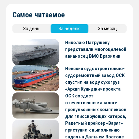
Самое читаемое
За день
За неделю
За месяц
Николаю Патрушеву
представили многоцелевой
авианосец ВМС Бразилии
Невский судостроительно-
судоремонтный завод ОСК
спустил на воду сухогруз
«Архип Куинджи» проекта
RSD59
ОСК создаст
отечественные аналоги
пропульсивных комплексов
для глиссирующих катеров,
скоростных судов и судов с
Ракетный крейсер «Варяг»
малой осадкой
приступил к выполнению
задач на Дальнем Востоке