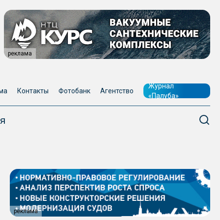
реклама
Журнал
ма
Контакты
Фотобанк
Агентство
«Палуба»
я
реклама