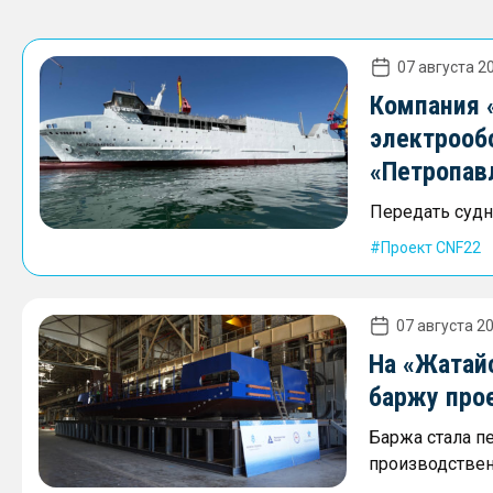
07 августа 20
Компания 
электрооб
«Петропав
Передать судно
Проект CNF22
07 августа 20
На «Жатай
баржу про
Баржа стала п
производствен