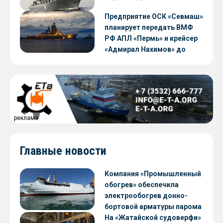
Предприятие ОСК «Севмаш»
планирует передать ВМФ
РФ АПЛ «Пермь» и крейсер
«Адмирал Нахимов» до
конца 2026 года
реклама
Главные новости
Компания «Промышленный
обогрев» обеспечила
электрообогрев донно-
бортовой арматуры парома
«Петропавловск» проекта
На «Жатайской судоверфи»