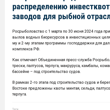
распределению инвестквот 
заводов для рыбной отрас
Росрыболовство с 1 марта по 30 июня 2024 года пр
вылов водных биоресурсов в инвестиционных целях
му и 2-му этапам программы господдержки для да
комплекса РФ.
Как отмечает Объединенная пресс-служба Росрыбол
трески, палтусов, терпуга, макруруса, камбалы, ко
бассейне – под строительство судов.
В рамках 2-го этапа под строительство судов и б
Востоке предложены квоты минтая, сельди, палтусо
терпуга.
Теги