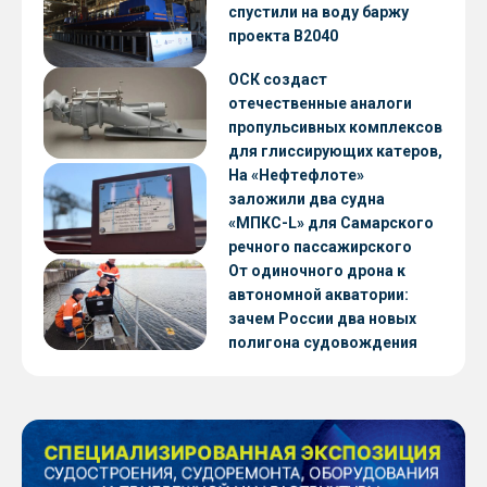
CNF22
спустили на воду баржу
проекта В2040
ОСК создаст
отечественные аналоги
пропульсивных комплексов
для глиссирующих катеров,
скоростных судов и судов с
На «Нефтефлоте»
малой осадкой
заложили два судна
«МПКС-L» для Самарского
речного пассажирского
предприятия
От одиночного дрона к
автономной акватории:
зачем России два новых
полигона судовождения