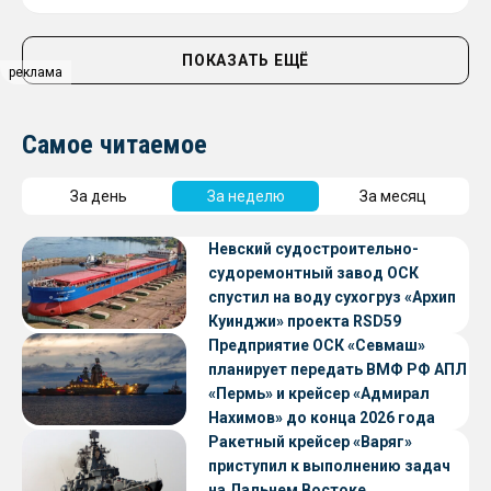
ПОКАЗАТЬ ЕЩЁ
реклама
Самое читаемое
За день
За неделю
За месяц
Невский судостроительно-
судоремонтный завод ОСК
спустил на воду сухогруз «Архип
Куинджи» проекта RSD59
Предприятие ОСК «Севмаш»
планирует передать ВМФ РФ АПЛ
«Пермь» и крейсер «Адмирал
Нахимов» до конца 2026 года
Ракетный крейсер «Варяг»
приступил к выполнению задач
на Дальнем Востоке