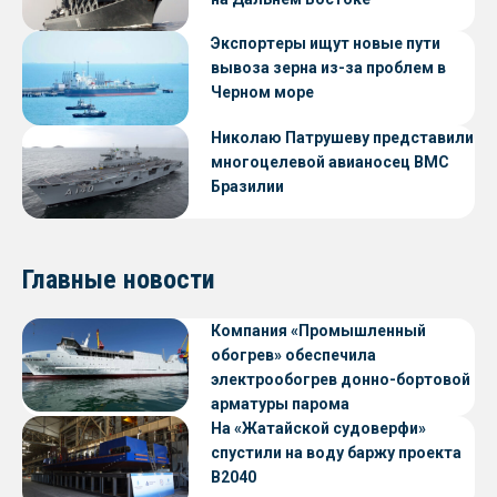
Экспортеры ищут новые пути
вывоза зерна из-за проблем в
Черном море
Николаю Патрушеву представили
многоцелевой авианосец ВМС
Бразилии
Главные новости
Компания «Промышленный
обогрев» обеспечила
электрообогрев донно-бортовой
арматуры парома
«Петропавловск» проекта CNF22
На «Жатайской судоверфи»
спустили на воду баржу проекта
В2040