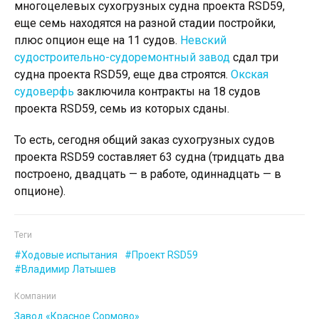
многоцелевых сухогрузных судна проекта RSD59,
еще семь находятся на разной стадии постройки,
плюс опцион еще на 11 судов.
Невский
судостроительно-судоремонтный завод
сдал три
судна проекта RSD59, еще два строятся.
Окская
судоверфь
заключила контракты на 18 судов
проекта RSD59, семь из которых сданы.
То есть, сегодня общий заказ сухогрузных судов
проекта RSD59 составляет 63 судна (тридцать два
построено, двадцать — в работе, одиннадцать — в
опционе).
Теги
Ходовые испытания
Проект RSD59
Владимир Латышев
Компании
Завод «Красное Сормово»