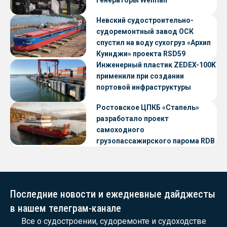
генераторы Weiman
Невский судостроительно-
судоремонтный завод ОСК
спустил на воду сухогруз «Архип
Куинджи» проекта RSD59
Инженерный пластик ZEDEX-100K
применили при создании
портовой инфраструктуры
Ростовское ЦПКБ «Стапель»
разработало проект
самоходного
грузопассажирского парома RDB
56.06 для Таймырского Долгано-
Ненецкого округа
Последние новости и ежедневные дайджесты
в нашем телеграм-канале
Все о судостроении, судоремонте и судоходстве