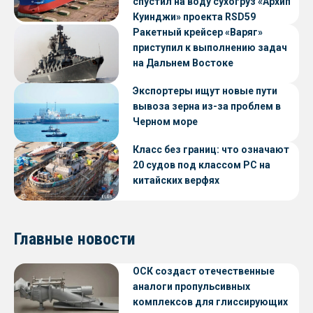
спустил на воду сухогруз «Архип
Куинджи» проекта RSD59
Ракетный крейсер «Варяг»
приступил к выполнению задач
на Дальнем Востоке
Экспортеры ищут новые пути
вывоза зерна из-за проблем в
Черном море
Класс без границ: что означают
20 судов под классом РС на
китайских верфях
Главные новости
ОСК создаст отечественные
аналоги пропульсивных
комплексов для глиссирующих