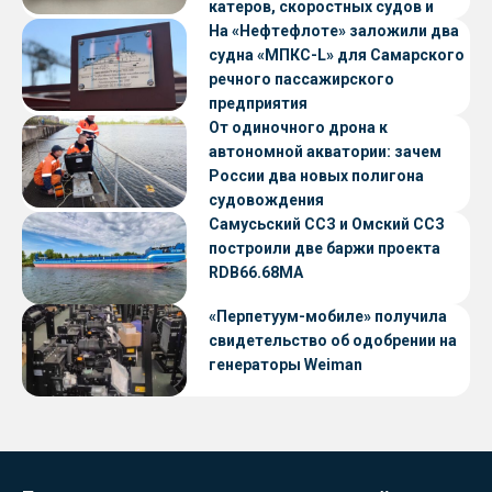
катеров, скоростных судов и
судов с малой осадкой
На «Нефтефлоте» заложили два
судна «МПКС-L» для Самарского
речного пассажирского
предприятия
От одиночного дрона к
автономной акватории: зачем
России два новых полигона
судовождения
Самусьский ССЗ и Омский ССЗ
построили две баржи проекта
RDB66.68МА
«Перпетуум-мобиле» получила
свидетельство об одобрении на
генераторы Weiman