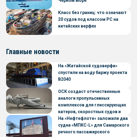
Черном море
Класс без границ: что означают
20 судов под классом РС на
китайских верфях
Главные новости
На «Жатайской судоверфи»
спустили на воду баржу проекта
В2040
ОСК создаст отечественные
аналоги пропульсивных
комплексов для глиссирующих
катеров, скоростных судов и
судов с малой осадкой
На «Нефтефлоте» заложили два
судна «МПКС-L» для Самарского
речного пассажирского