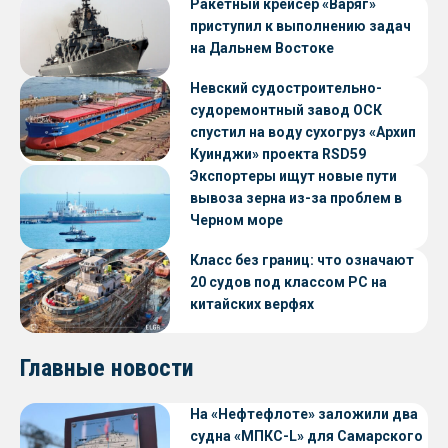
Ракетный крейсер «Варяг»
приступил к выполнению задач
на Дальнем Востоке
Невский судостроительно-
судоремонтный завод ОСК
спустил на воду сухогруз «Архип
Куинджи» проекта RSD59
Экспортеры ищут новые пути
вывоза зерна из-за проблем в
Черном море
Класс без границ: что означают
20 судов под классом РС на
китайских верфях
Главные новости
На «Нефтефлоте» заложили два
судна «МПКС-L» для Самарского