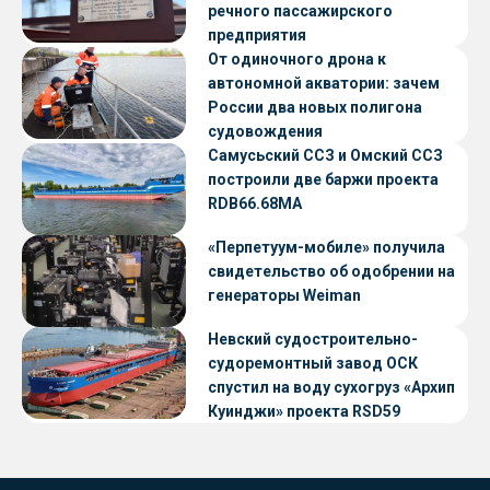
речного пассажирского
предприятия
От одиночного дрона к
автономной акватории: зачем
России два новых полигона
судовождения
Самусьский ССЗ и Омский ССЗ
построили две баржи проекта
RDB66.68МА
«Перпетуум-мобиле» получила
свидетельство об одобрении на
генераторы Weiman
Невский судостроительно-
судоремонтный завод ОСК
спустил на воду сухогруз «Архип
Куинджи» проекта RSD59