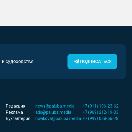
е и судоходстве
ПОДПИСАТЬСЯ
Редакция
news@paluba.media
+7 (911) 196-23-62
Реклама
ads@paluba.media
+7 (969) 212-19-03
Бухгалтерия
novikova@paluba.media
+7 (999) 028-56-78