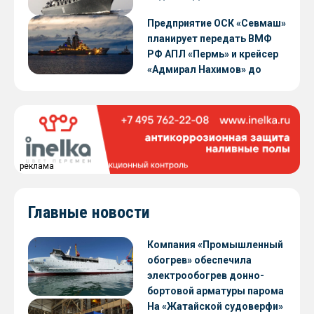
Предприятие ОСК «Севмаш»
планирует передать ВМФ
РФ АПЛ «Пермь» и крейсер
«Адмирал Нахимов» до
конца 2026 года
реклама
Главные новости
Компания «Промышленный
обогрев» обеспечила
электрообогрев донно-
бортовой арматуры парома
«Петропавловск» проекта
На «Жатайской судоверфи»