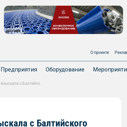
реклама
О проекте
Рекла
Предприятия
Оборудование
Мероприяти
Компания «Северсталь» взыскала с Балтийского завода 134 млн рублей за металл для ледокола «Якутия» проекта 22220
ыскала с Балтийского