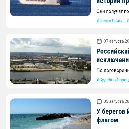
истории п
Они получат по
Феско Янина
07 августа 20
Российски
исключени
По договоренн
Судебный проц
05 августа 20
У берегов
флагом