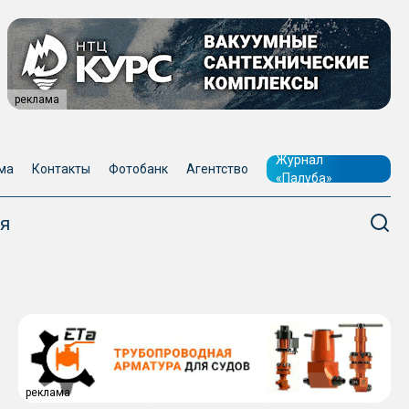
реклама
Журнал
ма
Контакты
Фотобанк
Агентство
«Палуба»
я
реклама