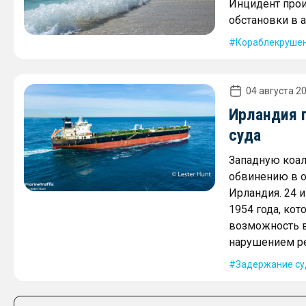
Инцидент про
обстановки в 
Кораблекруше
04 августа 20
Ирландия 
суда
Западную коал
обвинению в о
Ирландия. 24 
1954 года, ко
возможность в
нарушением ре
Задержание су