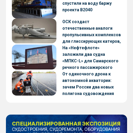
CNF22
спустили на воду баржу
проекта В2040
ОСК создаст
отечественные аналоги
пропульсивных комплексов
для глиссирующих катеров,
скоростных судов и судов с
На «Нефтефлоте»
малой осадкой
заложили два судна
«МПКС-L» для Самарского
речного пассажирского
предприятия
От одиночного дрона к
автономной акватории:
зачем России два новых
полигона судовождения