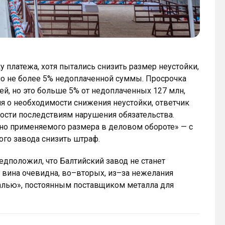
 платежа, хотя пытались снизить размер неустойки,
 но не более 5% недоплаченной суммы. Просрочка
лей, но это больше 5% от недоплаченных 127 млн,
яя о необходимости снижения неустойки, ответчик
ости последствиям нарушения обязательства.
но применяемого размера в деловом обороте» — с
го завода снизить штраф.
едположил, что Балтийский завод не станет
о вина очевидна, во–вторых, из–за нежелания
алью», постоянным поставщиком металла для