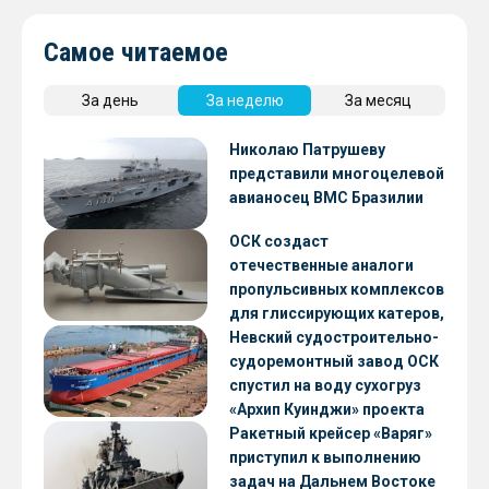
Самое читаемое
За день
За неделю
За месяц
Николаю Патрушеву
представили многоцелевой
авианосец ВМС Бразилии
ОСК создаст
отечественные аналоги
пропульсивных комплексов
для глиссирующих катеров,
скоростных судов и судов с
Невский судостроительно-
малой осадкой
судоремонтный завод ОСК
спустил на воду сухогруз
«Архип Куинджи» проекта
RSD59
Ракетный крейсер «Варяг»
приступил к выполнению
задач на Дальнем Востоке