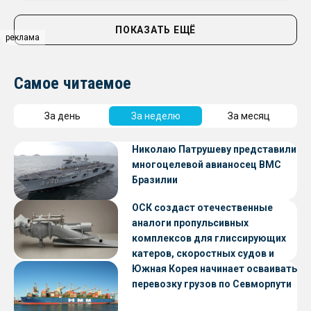
ПОКАЗАТЬ ЕЩЁ
реклама
Самое читаемое
За день
За неделю
За месяц
Николаю Патрушеву представили
многоцелевой авианосец ВМС
Бразилии
ОСК создаст отечественные
аналоги пропульсивных
комплексов для глиссирующих
катеров, скоростных судов и
судов с малой осадкой
Южная Корея начинает осваивать
перевозку грузов по Севморпути