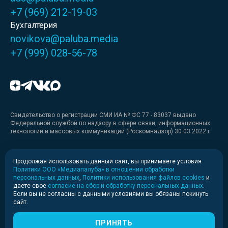
+7 (969) 212-19-03
Бухгалтерия
novikova@paluba.media
+7 (999) 028-56-78
Свидетельство о регистрации СМИ ИА № ФС 77 - 83037 выдано
Федеральной службой по надзору в сфере связи, информационных
технологий и массовых коммуникаций (Роскомнадзор) 30.03.2022 г.
Медиакит
Продолжая использовать данный сайт, вы принимаете условия
Политики ООО «Медиапалуба» в отношении обработки
Медиакит для печати
персональных данных
,
Политики использования файлов cookies
и
даете свое
согласие на сбор и обработку персональных данных
.
Если вы не согласны с данными условиями вы обязаны покинуть
Политика конфиденциальности
сайт.
© 2020-2026 Информационное агентство «Медиапалуба»
(6+).
ПРИНЯТЬ