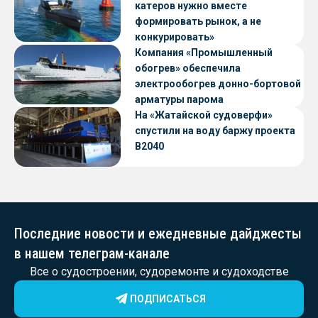
катеров нужно вместе
формировать рынок, а не
конкурировать»
Компания «Промышленный
обогрев» обеспечила
электрообогрев донно-бортовой
арматуры парома
«Петропавловск» проекта CNF22
На «Жатайской судоверфи»
спустили на воду баржу проекта
В2040
Последние новости и ежедневные дайджесты
в нашем телеграм-канале
Все о судостроении, судоремонте и судоходстве
ПОДПИСАТЬСЯ