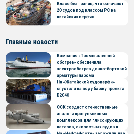
Класс без границ: что означают
20 судов под классом РС на
китайских верфях
Главные новости
Компания «Промышленный
обогрев» обеспечила
электрообогрев донно-бортовой
арматуры парома
«Петропавловск» проекта CNF22
На «Жатайской судоверфи»
спустили на воду баржу проекта
В2040
ОСК создаст отечественные
аналоги пропульсивных
комплексов для глиссирующих
катеров, скоростных судов и
судов с малой осадкой
На «Нефтефлоте» заложили два