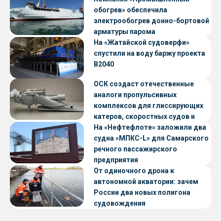
обогрев» обеспечила
электрообогрев донно-бортовой
арматуры парома
«Петропавловск» проекта CNF22
На «Жатайской судоверфи»
спустили на воду баржу проекта
В2040
ОСК создаст отечественные
аналоги пропульсивных
комплексов для глиссирующих
катеров, скоростных судов и
судов с малой осадкой
На «Нефтефлоте» заложили два
судна «МПКС-L» для Самарского
речного пассажирского
предприятия
От одиночного дрона к
автономной акватории: зачем
России два новых полигона
судовождения