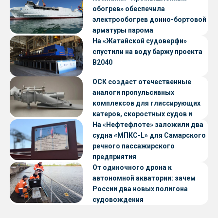
обогрев» обеспечила
электрообогрев донно-бортовой
арматуры парома
«Петропавловск» проекта CNF22
На «Жатайской судоверфи»
спустили на воду баржу проекта
В2040
ОСК создаст отечественные
аналоги пропульсивных
комплексов для глиссирующих
катеров, скоростных судов и
судов с малой осадкой
На «Нефтефлоте» заложили два
судна «МПКС-L» для Самарского
речного пассажирского
предприятия
От одиночного дрона к
автономной акватории: зачем
России два новых полигона
судовождения