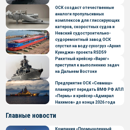
ОСК создаст отечественные
аналоги пропульсивных
комплексов для глиссирующих
катеров, скоростных судов и
судов с малой осадкой
Невский судостроительно-
судоремонтный завод ОСК
спустил на воду сухогруз «Архип
Куинджи» проекта RSD59
Ракетный крейсер «Варяг»
приступил к выполнению задач
на Дальнем Востоке
Предприятие ОСК «Севмаш»
планирует передать ВМФ РФ АПЛ
«Пермь» и крейсер «Адмирал
Нахимов» до конца 2026 года
Главные новости
Компания «Промышленный